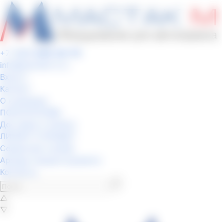
+7 (495)
645-34-70
info
@
mactak-m.ru
Вход
0
Каталог
О компании
ПОКУПАТЕЛЯМ
Доставка и Оплата
ЛИЗИНГ И КРЕДИТ
Сервисная служба
Аренда специнструмента
Контакты
△
▽