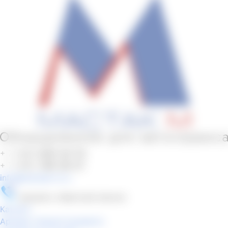
+ 7 (495)
645-34-70
+ 7 (495)
789-28-27
info
@
mactak-m.ru
заказать обратный звонок
Каталог
Аренда специнструмента